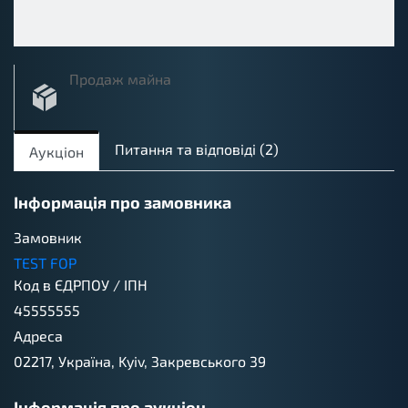
Продаж майна
dgfOtherAssets
2
Питання та вiдповiдi
(2)
Аукціон
Інформація про замовника
Замовник
TEST FOP
Код в ЄДРПОУ / ІПН
45555555
Адреса
02217, Україна, Kyiv, Закревського 39
Інформація про аукціон