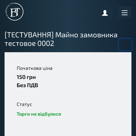
[ТЕСТУВАННЯ] Майно замовника
тестовое 0002
Початкова ціна
150
грн
UAH
Без ПДВ
Статус
Торги не відбулися
unsuccessful