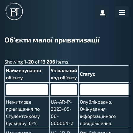
Об'єкти малої приватизації
Showing
1-20
of
13,206
items.
Найменування
Унікальний
Статус
об'єкту
код об’єкту
Нежитлове
UA-AR-P-
Опубліковано.
приміщення по
2023-05-
Очікування
Студентському
08-
інформаційного
бульвару, 6/5
000004-2
повідомлення
Нежитлове
UA-AR-P-
Опубліковано.