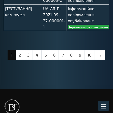
000005-2
повідомлення
[ТЕСТУВАННЯ]
UA-AR-P-
Інформаційне
кпмкпуфп
2021-09-
повідомлення
27-000001-
опубліковане
1
(приватизація шляхом викуп
1
2
3
4
5
6
7
8
9
10
→